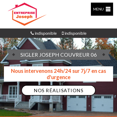
MENU
indisponible
indisponible
SIGLER JOSEPH COUVREUR 06
Nous intervenons 24h/24 sur 7j/7 en cas
d'urgence
NOS RÉALISATIONS